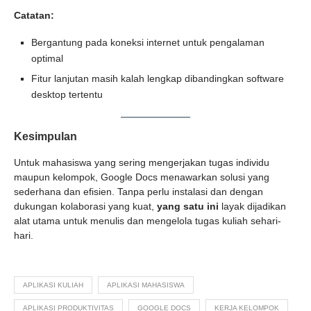
Catatan:
Bergantung pada koneksi internet untuk pengalaman
optimal
Fitur lanjutan masih kalah lengkap dibandingkan software
desktop tertentu
Kesimpulan
Untuk mahasiswa yang sering mengerjakan tugas individu
maupun kelompok, Google Docs menawarkan solusi yang
sederhana dan efisien. Tanpa perlu instalasi dan dengan
dukungan kolaborasi yang kuat,
yang satu ini
layak dijadikan
alat utama untuk menulis dan mengelola tugas kuliah sehari-
hari.
APLIKASI KULIAH
APLIKASI MAHASISWA
APLIKASI PRODUKTIVITAS
GOOGLE DOCS
KERJA KELOMPOK