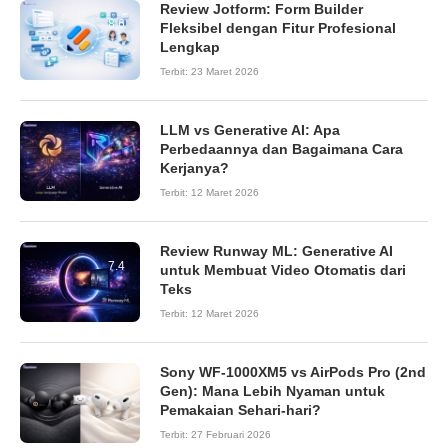
Review Jotform: Form Builder
8.6
Fleksibel dengan Fitur Profesional
Lengkap
Terbit:
23 Maret 2026
LLM vs Generative AI: Apa
Perbedaannya dan Bagaimana Cara
Kerjanya?
Terbit:
12 Maret 2026
Review Runway ML: Generative AI
7.4
untuk Membuat Video Otomatis dari
Teks
Terbit:
12 Maret 2026
Sony WF-1000XM5 vs AirPods Pro (2nd
Gen): Mana Lebih Nyaman untuk
Pemakaian Sehari-hari?
Terbit:
27 Februari 2026