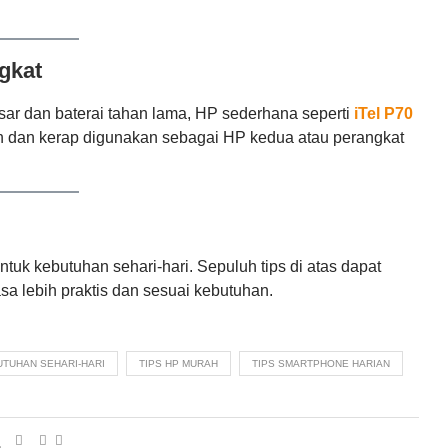
gkat
sar dan baterai tahan lama, HP sederhana seperti
iTel P70
aan dan kerap digunakan sebagai HP kedua atau perangkat
tuk kebutuhan sehari-hari. Sepuluh tips di atas dapat
a lebih praktis dan sesuai kebutuhan.
UTUHAN SEHARI-HARI
TIPS HP MURAH
TIPS SMARTPHONE HARIAN