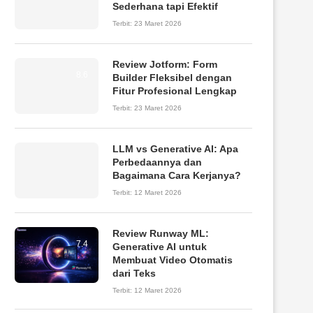
Sederhana tapi Efektif
Terbit:
23 Maret 2026
Review Jotform: Form
8.6
Builder Fleksibel dengan
Fitur Profesional Lengkap
Terbit:
23 Maret 2026
LLM vs Generative AI: Apa
Perbedaannya dan
Bagaimana Cara Kerjanya?
Terbit:
12 Maret 2026
Review Runway ML:
7.4
Generative AI untuk
Membuat Video Otomatis
dari Teks
Terbit:
12 Maret 2026