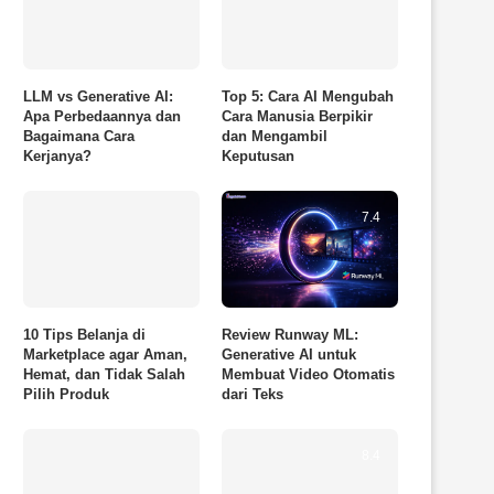
LLM vs Generative AI:
Top 5: Cara AI Mengubah
Apa Perbedaannya dan
Cara Manusia Berpikir
Bagaimana Cara
dan Mengambil
Kerjanya?
Keputusan
7.4
10 Tips Belanja di
Review Runway ML:
Marketplace agar Aman,
Generative AI untuk
Hemat, dan Tidak Salah
Membuat Video Otomatis
Pilih Produk
dari Teks
8.4