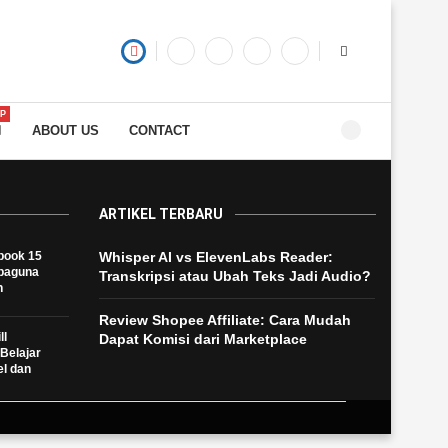
P
ABOUT US
CONTACT
ARTIKEL TERBARU
book 15
Whisper AI vs ElevenLabs Reader:
rbaguna
Transkripsi atau Ubah Teks Jadi Audio?
h
Review Shopee Affiliate: Cara Mudah
ll
Dapat Komisi dari Marketplace
Belajar
el dan