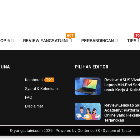
HOT
TO
TOP 5
REVIEW YANGSATUINI
PERBANDINGAN
TIPS
GUNA
PILIHAN EDITOR
Kolaborasi
Review: ASUS Vivo
TOP
Laptop Mid-End Se
Syarat & Ketentuan
untuk Kerja & Kulia
FAQ
Review Lengkap Ski
Disclaimer
Academy: Platform 
Online yang Fleksib
Terjangkau
© yangsatuini.com 2026 | Powered by Contenos ES · System of Taste