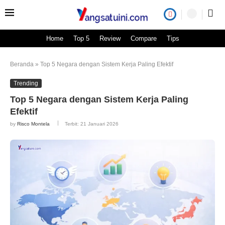
Home
Top 5
Review
Compare
Tips
Beranda
»
Top 5 Negara dengan Sistem Kerja Paling Efektif
Trending
Top 5 Negara dengan Sistem Kerja Paling
Efektif
by
Risco Montela
Terbit:
21 Januari 2026