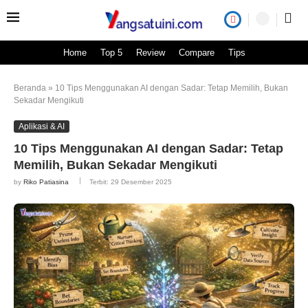
Home
Top 5
Review
Compare
Tips
Beranda
»
10 Tips Menggunakan AI dengan Sadar: Tetap Memilih, Bukan
Sekadar Mengikuti
Aplikasi & AI
10 Tips Menggunakan AI dengan Sadar: Tetap
Memilih, Bukan Sekadar Mengikuti
by
Riko Patiasina
Terbit:
29 Desember 2025