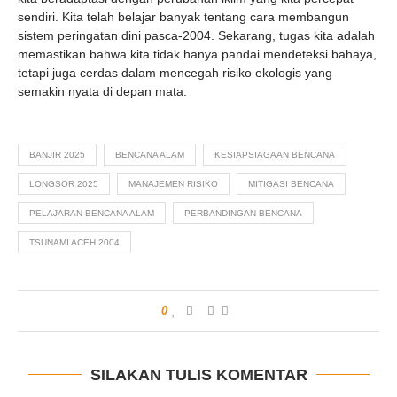
sendiri. Kita telah belajar banyak tentang cara membangun
sistem peringatan dini pasca-2004. Sekarang, tugas kita adalah
memastikan bahwa kita tidak hanya pandai mendeteksi bahaya,
tetapi juga cerdas dalam mencegah risiko ekologis yang
semakin nyata di depan mata.
BANJIR 2025
BENCANA ALAM
KESIAPSIAGAAN BENCANA
LONGSOR 2025
MANAJEMEN RISIKO
MITIGASI BENCANA
PELAJARAN BENCANA ALAM
PERBANDINGAN BENCANA
TSUNAMI ACEH 2004
0
SILAKAN TULIS KOMENTAR