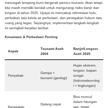
mencegah lempeng bumi bergerak pemicu tsunami. Akan tetapi,
kita masih memiliki kendali untuk mengurangi risiko banjir dan
longsor di tahun 2025. Upaya ini mencakup reforestasi hulu,
perbaikan tata kelola air perkotaan, dan penegakan hukum tata
ruang yang tegas. Sayangnya, implementasi langkah-langkah
ini seringkali berjalan lambat.
Kesamaan & Perbedaan Penting
Tsunami Aceh
Banjir/Longsor
Aspek
2004
Aceh 2025
Hujan ekstrem,
longsor, luapan
Gempa +
Penyebab
sungai
tsunami (geologi)
(hidrometeorolog
i + lingkungan)
Bisa muncul
dalam hitungan
Datang cepat
Kecepatan
jam, tetapi