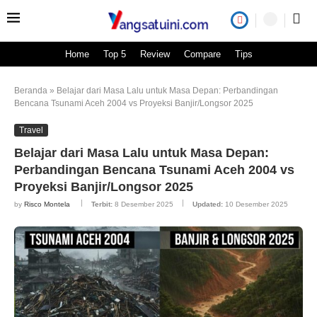
Home
Top 5
Review
Compare
Tips
Beranda
»
Belajar dari Masa Lalu untuk Masa Depan: Perbandingan
Bencana Tsunami Aceh 2004 vs Proyeksi Banjir/Longsor 2025
Travel
Belajar dari Masa Lalu untuk Masa Depan:
Perbandingan Bencana Tsunami Aceh 2004 vs
Proyeksi Banjir/Longsor 2025
by
Risco Montela
Terbit:
8 Desember 2025
Updated:
10 Desember 2025