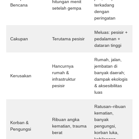
hitungan menit
Bencana
terkadang
setelah gempa
dengan
peringatan
Meluas: pesisir +
Cakupan
Terutama pesisir
pedalaman +
dataran tinggi
Rumah, jalan,
Hancurnya
jembatan di
rumah &
banyak daerah;
Kerusakan
infrastruktur
dampak ekologis
pesisir
& aksesibilitas
luas
Ratusan–ribuan
kematian,
Ribuan angka
banyak
Korban &
kematian, trauma
pengungsi,
Pengungsi
berat
korban luka,