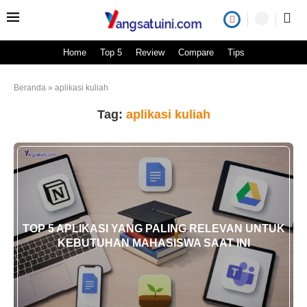
Home
Top 5
Review
Compare
Tips
Beranda
»
aplikasi kuliah
Tag:
aplikasi kuliah
TOP 5 APLIKASI YANG PALING RELEVAN UNTUK
KEBUTUHAN MAHASISWA SAAT INI