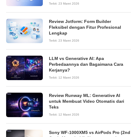
Terbit:
23 Maret 2026
Review Jotform: Form Builder
8.6
Fleksibel dengan Fitur Profesional
Lengkap
Terbit:
23 Maret 2026
LLM vs Generative AI: Apa
Perbedaannya dan Bagaimana Cara
Kerjanya?
Terbit:
12 Maret 2026
Review Runway ML: Generative AI
7.4
untuk Membuat Video Otomatis dari
Teks
Terbit:
12 Maret 2026
Sony WF-1000XM5 vs AirPods Pro (2nd