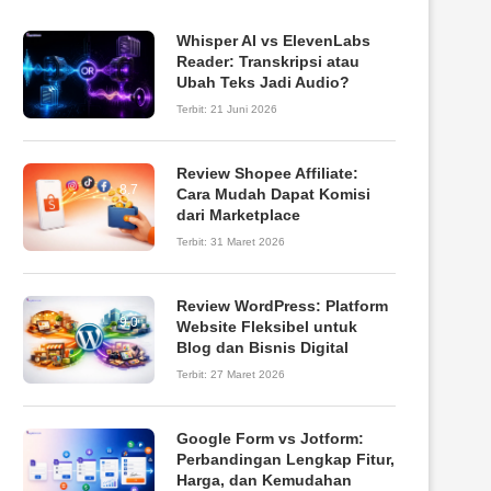
Whisper AI vs ElevenLabs
Reader: Transkripsi atau
Ubah Teks Jadi Audio?
Terbit:
21 Juni 2026
Review Shopee Affiliate:
8.7
Cara Mudah Dapat Komisi
dari Marketplace
Terbit:
31 Maret 2026
Review WordPress: Platform
9.0
Website Fleksibel untuk
Blog dan Bisnis Digital
Terbit:
27 Maret 2026
Google Form vs Jotform:
Perbandingan Lengkap Fitur,
Harga, dan Kemudahan