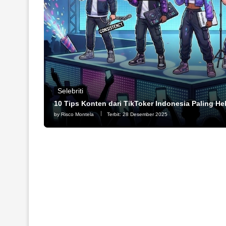
Selebriti
10 Tips Konten dari TikToker Indonesia Paling He
by
Risco Montela
Terbit:
28 Desember 2025