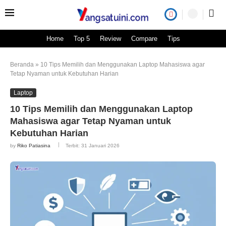
Home
Top 5
Review
Compare
Tips
Beranda
»
10 Tips Memilih dan Menggunakan Laptop Mahasiswa agar
Tetap Nyaman untuk Kebutuhan Harian
Laptop
10 Tips Memilih dan Menggunakan Laptop
Mahasiswa agar Tetap Nyaman untuk
Kebutuhan Harian
by
Riko Patiasina
Terbit:
31 Januari 2026