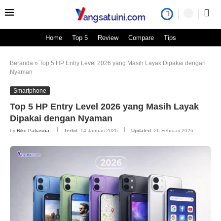
Home
Top 5
Review
Compare
Tips
Beranda
»
Top 5 HP Entry Level 2026 yang Masih Layak Dipakai dengan
Nyaman
Smartphone
Top 5 HP Entry Level 2026 yang Masih Layak
Dipakai dengan Nyaman
by
Riko Patiasina
Terbit:
14 Januari 2026
Updated:
26 Februari 2026