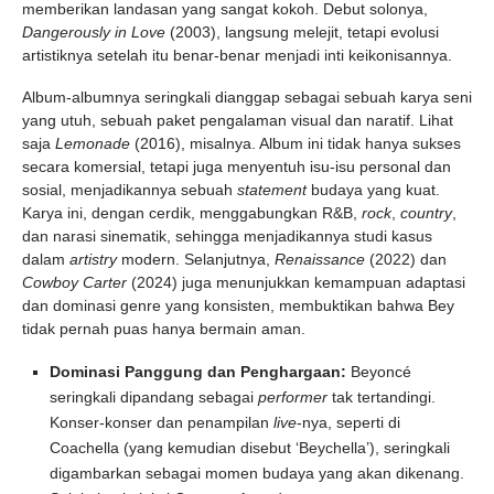
memberikan landasan yang sangat kokoh. Debut solonya,
Dangerously in Love
(2003), langsung melejit, tetapi evolusi
artistiknya setelah itu benar-benar menjadi inti keikonisannya.
Album-albumnya seringkali dianggap sebagai sebuah karya seni
yang utuh, sebuah paket pengalaman visual dan naratif. Lihat
saja
Lemonade
(2016), misalnya. Album ini tidak hanya sukses
secara komersial, tetapi juga menyentuh isu-isu personal dan
sosial, menjadikannya sebuah
statement
budaya yang kuat.
Karya ini, dengan cerdik, menggabungkan R&B,
rock
,
country
,
dan narasi sinematik, sehingga menjadikannya studi kasus
dalam
artistry
modern. Selanjutnya,
Renaissance
(2022) dan
Cowboy Carter
(2024) juga menunjukkan kemampuan adaptasi
dan dominasi genre yang konsisten, membuktikan bahwa Bey
tidak pernah puas hanya bermain aman.
Dominasi Panggung dan Penghargaan:
Beyoncé
seringkali dipandang sebagai
performer
tak tertandingi.
Konser-konser dan penampilan
live
-nya, seperti di
Coachella (yang kemudian disebut ‘Beychella’), seringkali
digambarkan sebagai momen budaya yang akan dikenang.