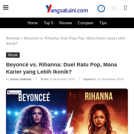
Home
Top 5
Review
Compare
Tips
Beranda
»
Beyoncé vs. Rihanna: Duel Ratu Pop, Mana Karier yang Lebih
Ikonik?
Musik
Beyoncé vs. Rihanna: Duel Ratu Pop, Mana
Karier yang Lebih Ikonik?
by
Guran Galindra
Terbit:
9 Desember 2025
Updated:
10 Desember 2025