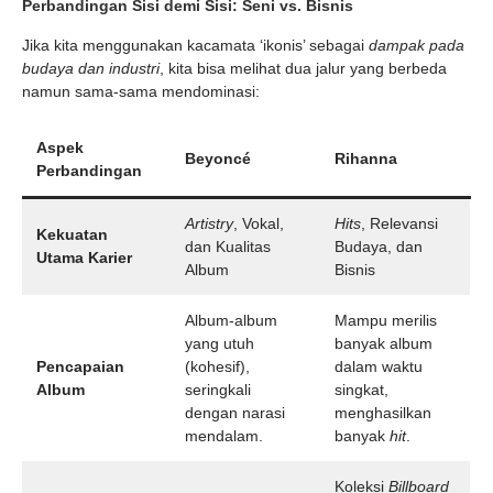
Perbandingan Sisi demi Sisi: Seni vs. Bisnis
Jika kita menggunakan kacamata ‘ikonis’ sebagai
dampak pada
budaya dan industri
, kita bisa melihat dua jalur yang berbeda
namun sama-sama mendominasi:
Aspek
Beyoncé
Rihanna
Perbandingan
Artistry
, Vokal,
Hits
, Relevansi
Kekuatan
dan Kualitas
Budaya, dan
Utama Karier
Album
Bisnis
Album-album
Mampu merilis
yang utuh
banyak album
Pencapaian
(kohesif),
dalam waktu
Album
seringkali
singkat,
dengan narasi
menghasilkan
mendalam.
banyak
hit
.
Koleksi
Billboard