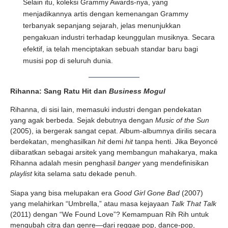
Selain itu, koleksi Grammy Awards-nya, yang
menjadikannya artis dengan kemenangan Grammy
terbanyak sepanjang sejarah, jelas menunjukkan
pengakuan industri terhadap keunggulan musiknya. Secara
efektif, ia telah menciptakan sebuah standar baru bagi
musisi pop di seluruh dunia.
Rihanna: Sang Ratu Hit dan
Business Mogul
Rihanna, di sisi lain, memasuki industri dengan pendekatan
yang agak berbeda. Sejak debutnya dengan
Music of the Sun
(2005), ia bergerak sangat cepat. Album-albumnya dirilis secara
berdekatan, menghasilkan
hit
demi
hit
tanpa henti. Jika Beyoncé
diibaratkan sebagai arsitek yang membangun mahakarya, maka
Rihanna adalah mesin penghasil
banger
yang mendefinisikan
playlist
kita selama satu dekade penuh.
Siapa yang bisa melupakan era
Good Girl Gone Bad
(2007)
yang melahirkan “Umbrella,” atau masa kejayaan
Talk That Talk
(2011) dengan “We Found Love”? Kemampuan Rih Rih untuk
mengubah citra dan genre—dari reggae pop, dance-pop,