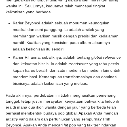
mengabaikan kontribusi unik yang dibawa oleh masing-masing
wanita ini. Sejujurnya, keduanya telah mencapai tingkat
keikonisan yang berbeda.
Karier Beyoncé adalah sebuah monumen keunggulan
musikal dan seni panggung. Ia adalah arsitek yang
membangun warisan musik dengan presisi dan kedalaman
naratif. Kualitas yang konsisten pada album-albumnya
adalah keikonisan itu sendiri.
Karier Rihanna, sebaliknya, adalah tentang
global relevance
dan kekuatan bisnis. Ia adalah
trendsetter
yang tahu persis
kapan harus beralih dari satu medium ke medium lain untuk
mendominasi. Kemampuan transformasinya dan dominasi
bisnisnya adalah keikonisan yang meluas.
Pada akhirnya, perdebatan ini tidak menghasilkan pemenang
tunggal, tetapi justru merayakan kenyataan bahwa kita hidup di
era di mana dua ikon wanita dengan jalur yang berbeda telah
berhasil membentuk budaya pop global. Apakah Anda mencari
artistry
yang dalam dan pertunjukan yang sempurna? Pilih
Beyoncé. Apakah Anda mencari
hit
pop yang tak terhindarkan