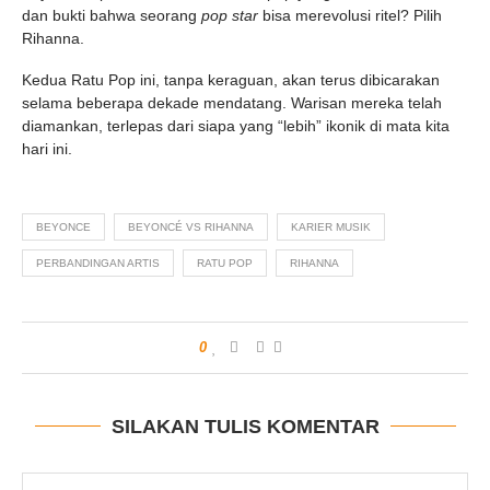
dan bukti bahwa seorang
pop star
bisa merevolusi ritel? Pilih
Rihanna.
Kedua Ratu Pop ini, tanpa keraguan, akan terus dibicarakan
selama beberapa dekade mendatang. Warisan mereka telah
diamankan, terlepas dari siapa yang “lebih” ikonik di mata kita
hari ini.
BEYONCE
BEYONCÉ VS RIHANNA
KARIER MUSIK
PERBANDINGAN ARTIS
RATU POP
RIHANNA
0
SILAKAN TULIS KOMENTAR