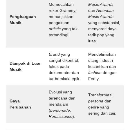
Memecahkan
Music Awards
rekor Grammy,
dan
American
Penghargaan
menunjukkan
Music Awards
Musik
pengakuan
yang substansial,
artistic
yang tak
menyoroti daya
tertandingi.
tarik pop yang
luas.
Brand
yang
Mendefinisikan
sangat dikontrol,
ulang industri
Dampak di Luar
fokus pada
kecantikan dan
Musik
dokumenter dan
fashion
dengan
tur berskala epik.
Fenty.
Evolusi yang
Transformasi
terencana dan
Gaya
persona
dan
mendalam
Perubahan
genre yang
(
Lemonade
,
sering dan cair.
Renaissance
).