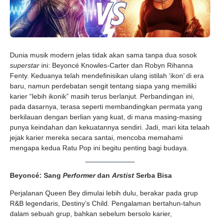
Dunia musik modern jelas tidak akan sama tanpa dua sosok
superstar
ini: Beyoncé Knowles-Carter dan Robyn Rihanna
Fenty. Keduanya telah mendefinisikan ulang istilah ‘ikon’ di era
baru, namun perdebatan sengit tentang siapa yang memiliki
karier “lebih ikonik” masih terus berlanjut. Perbandingan ini,
pada dasarnya, terasa seperti membandingkan permata yang
berkilauan dengan berlian yang kuat, di mana masing-masing
punya keindahan dan kekuatannya sendiri. Jadi, mari kita telaah
jejak karier mereka secara santai, mencoba memahami
mengapa kedua Ratu Pop ini begitu penting bagi budaya.
Beyoncé: Sang
Performer
dan
Arstist
Serba Bisa
Perjalanan Queen Bey dimulai lebih dulu, berakar pada grup
R&B legendaris, Destiny’s Child. Pengalaman bertahun-tahun
dalam sebuah grup, bahkan sebelum bersolo karier,