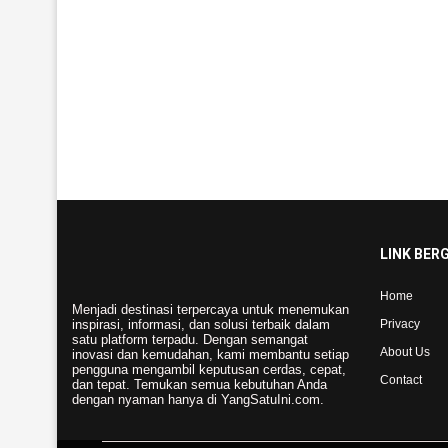
LINK BER
Home
Menjadi destinasi terpercaya untuk menemukan
inspirasi, informasi, dan solusi terbaik dalam
Privacy
satu platform terpadu. Dengan semangat
About Us
inovasi dan kemudahan, kami membantu setiap
pengguna mengambil keputusan cerdas, cepat,
Contact
dan tepat. Temukan semua kebutuhan Anda
dengan nyaman hanya di YangSatuIni.com.