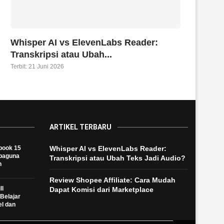
Whisper AI vs ElevenLabs Reader:
Transkripsi atau Ubah...
Terbit:
21 Juni 2026
ARTIKEL TERBARU
book 15
Whisper AI vs ElevenLabs Reader:
rbaguna
Transkripsi atau Ubah Teks Jadi Audio?
h
Review Shopee Affiliate: Cara Mudah
ll
Dapat Komisi dari Marketplace
Belajar
el dan