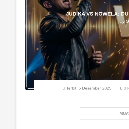
JUDIKA VS NOWELA: DU
by
G
Terbit:
5 Desember 2025
0 
MUA