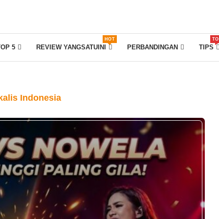
HOT
TO
TOP 5
REVIEW YANGSATUINI
PERBANDINGAN
TIPS
kalis Indonesia