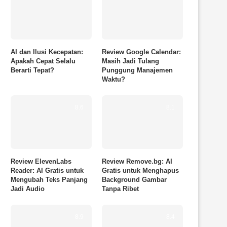
AI dan Ilusi Kecepatan:
Review Google Calendar:
Apakah Cepat Selalu
Masih Jadi Tulang
Berarti Tepat?
Punggung Manajemen
Waktu?
8.6
8.1
Review ElevenLabs
Review Remove.bg: AI
Reader: AI Gratis untuk
Gratis untuk Menghapus
Mengubah Teks Panjang
Background Gambar
Jadi Audio
Tanpa Ribet
8.9
8.4