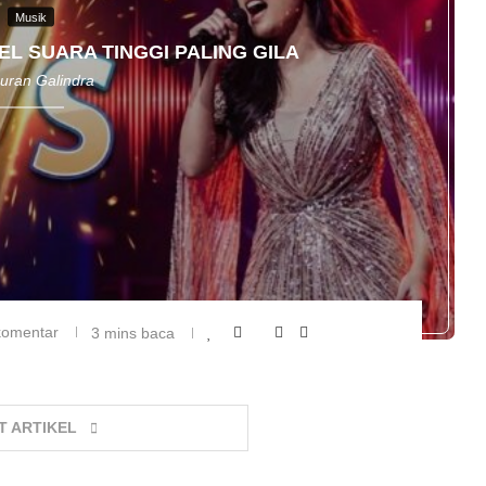
Musik
EL SUARA TINGGI PALING GILA
uran Galindra
komentar
3 mins baca
T ARTIKEL