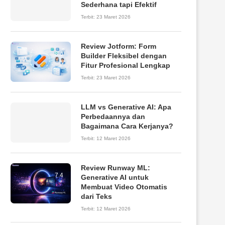
Sederhana tapi Efektif
Terbit:
23 Maret 2026
Review Jotform: Form
8.6
Builder Fleksibel dengan
Fitur Profesional Lengkap
Terbit:
23 Maret 2026
LLM vs Generative AI: Apa
Perbedaannya dan
Bagaimana Cara Kerjanya?
Terbit:
12 Maret 2026
Review Runway ML:
7.4
Generative AI untuk
Membuat Video Otomatis
dari Teks
Terbit:
12 Maret 2026