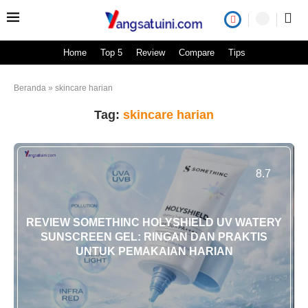
Home
Top 5
Review
Compare
Tips
Beranda
»
skincare harian
Tag:
skincare harian
8.7
REVIEW SOMETHINC HOLYSHIELD UV WATERY
SUNSCREEN GEL: RINGAN DAN PRAKTIS
UNTUK PEMAKAIAN HARIAN