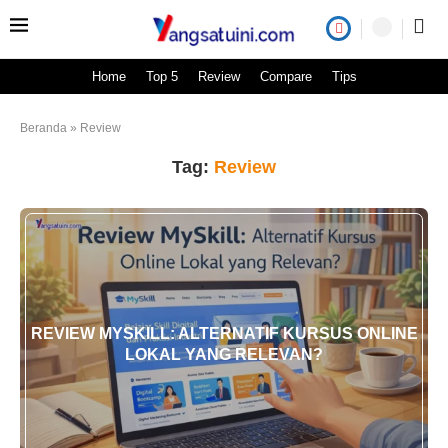
Home
Top 5
Review
Compare
Tips
Beranda
»
Review
Tag:
Review
REVIEW MYSKILL: ALTERNATIF KURSUS ONLINE
LOKAL YANG RELEVAN?