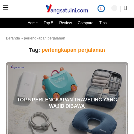
Home
Top 5
Review
Compare
Tips
Beranda
»
perlengkapan perjalanan
Tag:
perlengkapan perjalanan
TOP 5 PERLENGKAPAN TRAVELING YANG
WAJIB DIBAWA