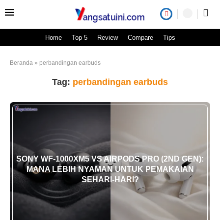
Home
Top 5
Review
Compare
Tips
Beranda
»
perbandingan earbuds
Tag:
perbandingan earbuds
SONY WF-1000XM5 VS AIRPODS PRO (2ND GEN):
MANA LEBIH NYAMAN UNTUK PEMAKAIAN
SEHARI-HARI?