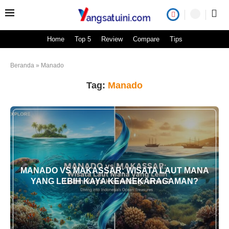
Home
Top 5
Review
Compare
Tips
Beranda
»
Manado
Tag:
Manado
MANADO VS MAKASSAR: WISATA LAUT MANA
YANG LEBIH KAYA KEANEKARAGAMAN?