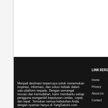
LINK BER
Home
Menjadi destinasi terpercaya untuk menemukan
inspirasi, informasi, dan solusi terbaik dalam
Privacy
satu platform terpadu. Dengan semangat
About Us
inovasi dan kemudahan, kami membantu setiap
pengguna mengambil keputusan cerdas, cepat,
Contact
dan tepat. Temukan semua kebutuhan Anda
dengan nyaman hanya di YangSatuIni.com.