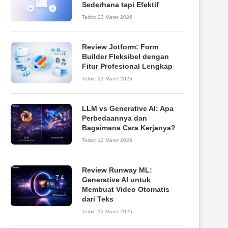
Sederhana tapi Efektif
Terbit:
23 Maret 2026
Review Jotform: Form
8.6
Builder Fleksibel dengan
Fitur Profesional Lengkap
Terbit:
23 Maret 2026
LLM vs Generative AI: Apa
Perbedaannya dan
Bagaimana Cara Kerjanya?
Terbit:
12 Maret 2026
Review Runway ML:
7.4
Generative AI untuk
Membuat Video Otomatis
dari Teks
Terbit:
12 Maret 2026