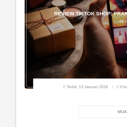
REVIEW TIKTOK SHOP: PRAK
by
Terbit:
13 Januari 2026
0 k
MUA