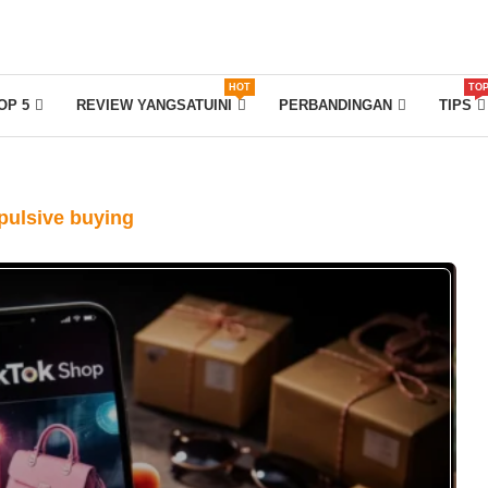
HOT
TO
OP 5
REVIEW YANGSATUINI
PERBANDINGAN
TIPS
pulsive buying