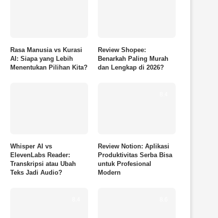
Rasa Manusia vs Kurasi
Review Shopee:
AI: Siapa yang Lebih
Benarkah Paling Murah
Menentukan Pilihan Kita?
dan Lengkap di 2026?
8.4
Whisper AI vs
Review Notion: Aplikasi
ElevenLabs Reader:
Produktivitas Serba Bisa
Transkripsi atau Ubah
untuk Profesional
Teks Jadi Audio?
Modern
8.4
8.6