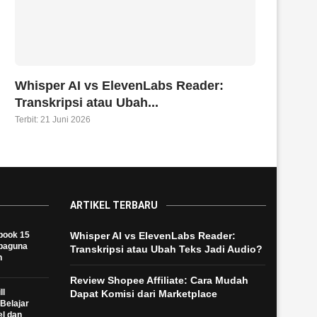
Whisper AI vs ElevenLabs Reader:
Transkripsi atau Ubah...
Terbit:
21 Juni 2026
ARTIKEL TERBARU
book 15
Whisper AI vs ElevenLabs Reader:
rbaguna
Transkripsi atau Ubah Teks Jadi Audio?
h
Review Shopee Affiliate: Cara Mudah
ll
Dapat Komisi dari Marketplace
Belajar
el dan