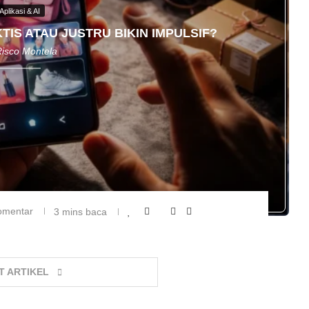
Aplikasi & AI
TIS ATAU JUSTRU BIKIN IMPULSIF?
Risco Montela
omentar
3 mins baca
T ARTIKEL