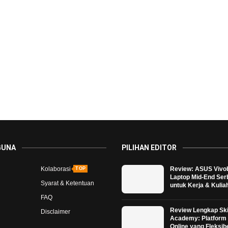
GUNA
PILIHAN EDITOR
Kolaborasi
Review: ASUS Vivo
TOP
Laptop Mid-End Se
Syarat & Ketentuan
untuk Kerja & Kulia
FAQ
Review Lengkap Ski
Disclaimer
Academy: Platform 
Online yang Fleksib