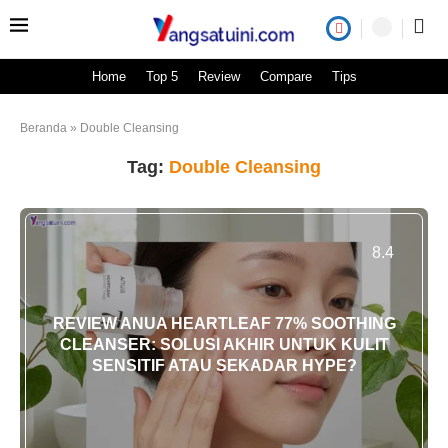
Home
Top 5
Review
Compare
Tips
Beranda
»
Double Cleansing
Tag:
Double Cleansing
8.4
REVIEW ANUA HEARTLEAF 77% SOOTHING
CLEANSER: SOLUSI AKHIR UNTUK KULIT
SENSITIF ATAU SEKADAR HYPE?