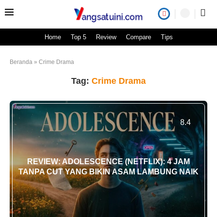
Home
Top 5
Review
Compare
Tips
Beranda
»
Crime Drama
Tag:
Crime Drama
8.4
REVIEW: ADOLESCENCE (NETFLIX): 4 JAM
TANPA CUT YANG BIKIN ASAM LAMBUNG NAIK