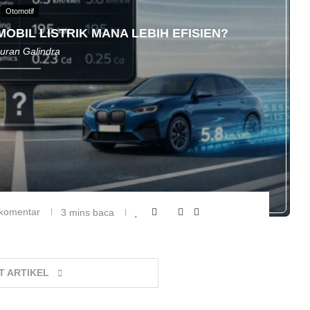
Otomotif
MOBIL LISTRIK MANA LEBIH EFISIEN?
uran Galindra
 komentar
3 mins baca
T ARTIKEL