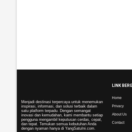
LINK BER
Home
Menjadi destinasi terpercaya untuk menemukan
inspirasi, informasi, dan solusi terbaik dalam
Privacy
satu platform terpadu. Dengan semangat
About Us
inovasi dan kemudahan, kami membantu setiap
pengguna mengambil keputusan cerdas, cepat,
Contact
dan tepat. Temukan semua kebutuhan Anda
dengan nyaman hanya di YangSatuIni.com.