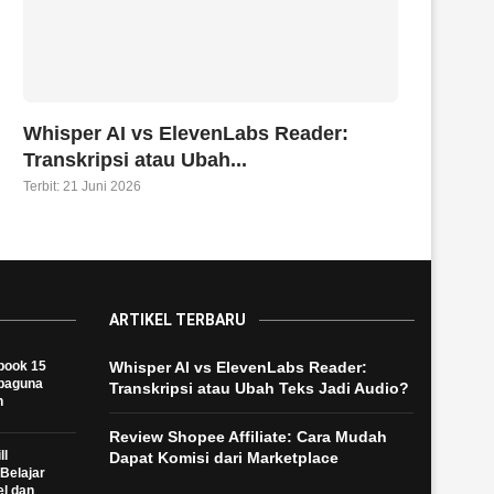
Whisper AI vs ElevenLabs Reader:
Transkripsi atau Ubah...
Terbit:
21 Juni 2026
ARTIKEL TERBARU
book 15
Whisper AI vs ElevenLabs Reader:
rbaguna
Transkripsi atau Ubah Teks Jadi Audio?
h
Review Shopee Affiliate: Cara Mudah
ll
Dapat Komisi dari Marketplace
Belajar
el dan