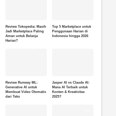
Review Tokopedia: Masih
Top 5 Marketplace untuk
Jadi Marketplace Paling
Penggunaan Harian di
Aman untuk Belanja
Indonesia hingga 2026
Harian?
7.4
Review Runway ML:
Jasper AI vs Claude AI:
Generative AI untuk
Mana AI Terbaik untuk
Membuat Video Otomatis
Konten & Kreativitas
dari Teks
2025?
8.8