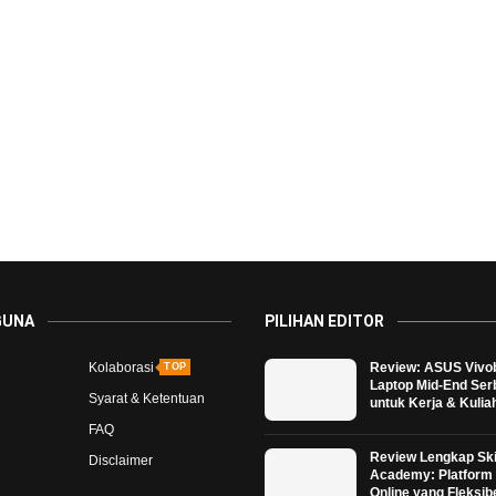
GUNA
PILIHAN EDITOR
Kolaborasi
Review: ASUS Vivo
TOP
Laptop Mid-End Se
Syarat & Ketentuan
untuk Kerja & Kulia
FAQ
Review Lengkap Ski
Disclaimer
Academy: Platform 
Online yang Fleksib