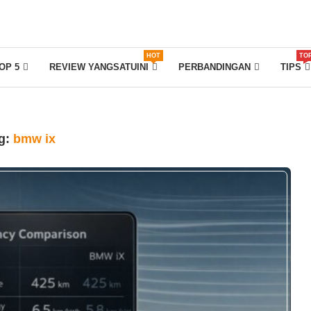
HOT
TO
OP 5
REVIEW YANGSATUINI
PERBANDINGAN
TIPS
g:
bmw ix