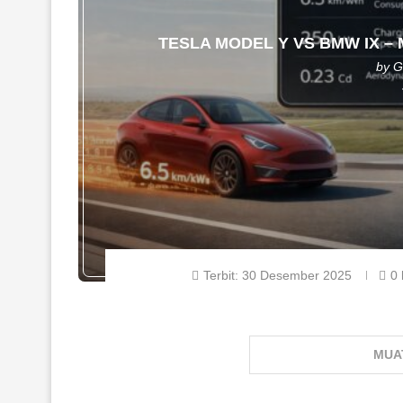
TESLA MODEL Y VS BMW IX – 
by
G
Terbit:
30 Desember 2025
0
MUA