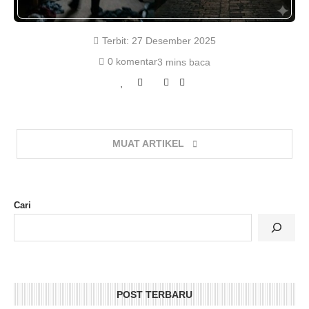
Terbit:
27 Desember 2025
0 komentar
3 mins baca
MUAT ARTIKEL
Cari
POST TERBARU