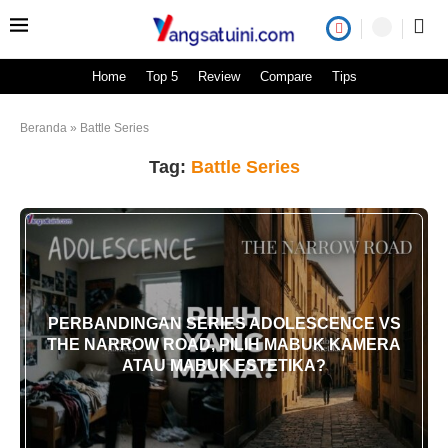
Home
Top 5
Review
Compare
Tips
Beranda
»
Battle Series
Tag:
Battle Series
PERBANDINGAN SERIES ADOLESCENCE VS
THE NARROW ROAD, PILIH MABUK KAMERA
ATAU MABUK ESTETIKA?